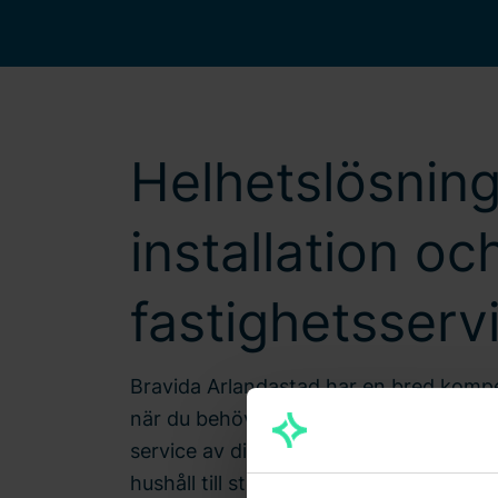
Helhetslösnin
installation oc
fastighetsserv
Bravida Arlandastad har en bred kompete
när du behöver hjälp med diverse install
service av dina anläggningar. Vi hantera
hushåll till stora industrilokaler och t