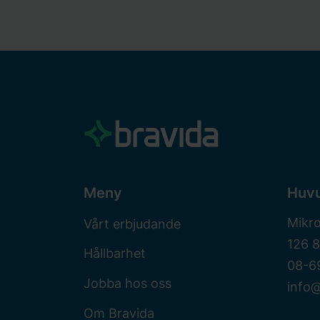
Meny
Huv
Mikr
Vårt erbjudande
126 
Hållbarhet
08-6
Jobba hos oss
info@
Om Bravida