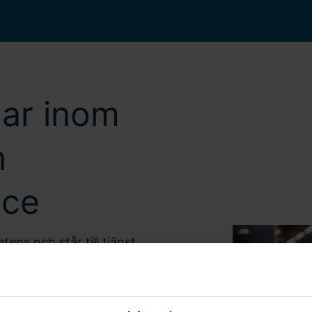
gar inom
h
ice
ns och står till tjänst
ationer, underhåll eller
r allt från mindre
ar fram anpassade