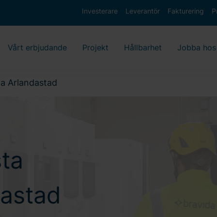
Investerare
Leverantör
Fakturering
P
Vårt erbjudande
Projekt
Hållbarhet
Jobba hos
na Arlandastad
sta
dastad