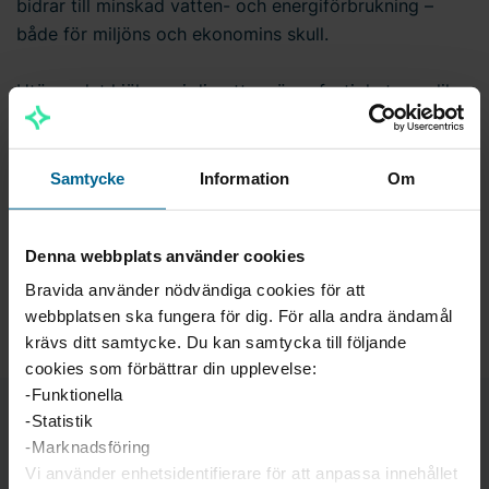
bidrar till minskad vatten- och energiförbrukning –
både för miljöns och ekonomins skull.
Utöver det hjälper vi dig att se över fastighetens olika
delsystem genom automation, så att ventilation, värme
och belysning kan styras på distans, för att skapa en
smartare och mer energieffektiv fastighet.
Samtycke
Information
Om
Kontakta Bravida i Mora för att diskutera dina behov
och önskemål!
Denna webbplats använder cookies
Bravida använder nödvändiga cookies för att
webbplatsen ska fungera för dig. För alla andra ändamål
krävs ditt samtycke. Du kan samtycka till följande
cookies som förbättrar din upplevelse:
-Funktionella
-Statistik
Kontakt
-Marknadsföring
Vi använder enhetsidentifierare för att anpassa innehållet