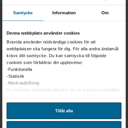
Kontakt
Samtycke
Information
Om
Denna webbplats använder cookies
Bravida använder nödvändiga cookies för att
webbplatsen ska fungera för dig. För alla andra ändamål
krävs ditt samtycke. Du kan samtycka till följande
cookies som förbättrar din upplevelse:
-Funktionella
-Statistik
-Marknadsföring
Vi använder enhetsidentifierare för att anpassa innehållet
och annonserna till användarna, tillhandahålla funktioner
för sociala medier och analysera vår trafik. Vi
vidarebefordrar även sådana identifierare och annan
Tillåt alla
information från din enhet till de sociala medier och
annons- och analysföretag som vi samarbetar med.