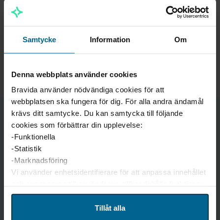
Med lokal närvaro och möjlighet till fjärrsupport
säkerställer vi en trygg, effektiv och långsiktig drift av
dina anläggningar.
Samtycke
Information
Om
Denna webbplats använder cookies
Bravida använder nödvändiga cookies för att
webbplatsen ska fungera för dig. För alla andra ändamål
krävs ditt samtycke. Du kan samtycka till följande
cookies som förbättrar din upplevelse:
Kontakta oss
-Funktionella
-Statistik
Automation VA
-Marknadsföring
Åvägen 36
Vi använder enhetsidentifierare för att anpassa innehållet
141 36 Huddinge
och annonserna till användarna, tillhandahålla funktioner
08-711 66 10
för sociala medier och analysera vår trafik. Vi
vidarebefordrar även sådana identifierare och annan
Tillåt alla
information från din enhet till de sociala medier och