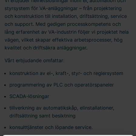
Vi erbjuder helhetslösningar inom el, automation och
styrsystem för VA-anläggningar – från projektering
och konstruktion till installation, driftsättning, service
och support. Med gedigen processkompetens och
lång erfarenhet av VA-industrin följer vi projektet hela
vägen, vilket skapar effektiva arbetsprocesser, hög
kvalitet och driftsäkra anläggningar.
Vårt erbjudande omfattar:
konstruktion av el-, kraft-, styr- och reglersystem
programmering av PLC och operatörspaneler
SCADA-lösningar
tillverkning av automatikskåp, elinstallationer,
driftsättning samt besiktning
konsulttjänster och löpande service.