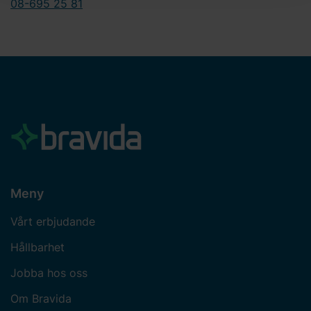
08-695 25 81
behandlar personuppgifter och hur du kan kontakta oss.
Ange ditt samtyckes-ID och datum för när du kontaktade
oss gällande ditt samtycke.
Meny
Vårt erbjudande
Hållbarhet
Jobba hos oss
Om Bravida