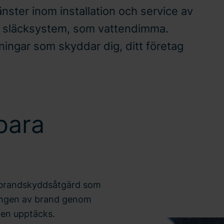
nster inom installation och service av
a släcksystem, som vattendimma.
sningar som skyddar dig, ditt företag
bara
v brandskyddsåtgärd som
ingen av brand genom
den upptäcks.