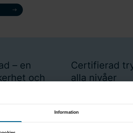
ad – en
Certifierad tr
kerhet och
alla nivåer
Bravida är en certifiera
och vattendimma. Våra sy
 du en långsiktig
certifierade behöriga i
Information
fungerar som det ska och
vattensprinkler, vattend
lett paket för service
garanterar att varje pro
cookies