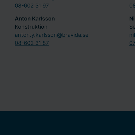
08-602 31 97
0
Anton Karlsson
Ni
Konstruktion
Se
anton.y.karlsson@bravida.se
ni
08-602 31 87
0