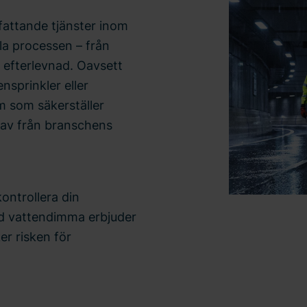
attande tjänster inom
ela processen – från
ch efterlevnad. Oavsett
nsprinkler eller
m som säkerställer
rav från branschens
ontrollera din
ed vattendimma erbjuder
er risken för