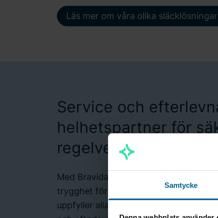
Läs mer om våra olika släcklösningar
Service och efterlevn
helhetspartner för sä
regelverk
Med Bravida som din servicepartner får
Samtycke
trygghet för att ditt sprinklersystem 
uppfyller alla krav. Vi erbjuder ett komp
Denna webbplats använder 