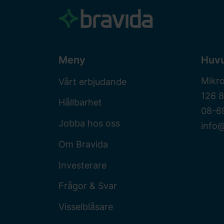
Meny
Huv
Mikr
Vårt erbjudande
126 
Hållbarhet
08-6
Jobba hos oss
info@
Om Bravida
Investerare
Frågor & Svar
Visselblåsare