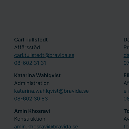
Carl Tullstedt
Da
Affärsstöd
Pr
carl.tullstedt@bravida.se
da
08-602 31 31
0
Katarina Wahlqvist
El
Administration
Af
katarina.wahlqvist@bravida.se
el
08-602 30 83
0
Amin Khosravi
T
Konstruktion
Av
amin.khosravi@bravida.se
to