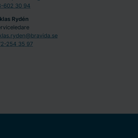
8-602 30 94
klas Rydén
rviceledare
klas.ryden@bravida.se
72-254 35 97