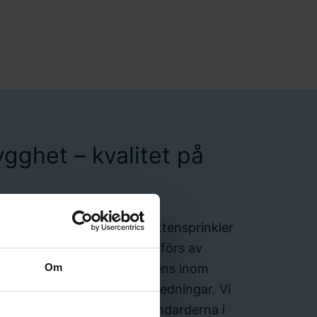
ygghet – kvalitet på
d anläggarfirma för både vattensprinkler
stem och installationer utförs av
ngenjörer med spetskompetens inom
Om
imma och trycksatta stigarledningar. Vi
jekt uppfyller de högsta standarderna i