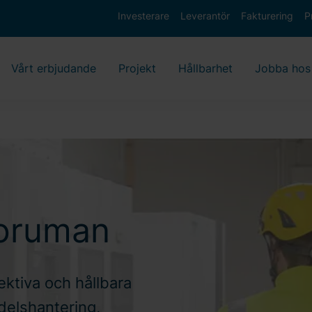
Investerare
Leverantör
Fakturering
P
Vårt erbjudande
Projekt
Hållbarhet
Jobba hos
toruman
ektiva och hållbara
delshantering,