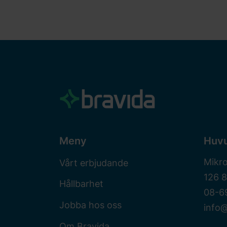
Meny
Huv
Mikr
Vårt erbjudande
126 
Hållbarhet
08-6
Jobba hos oss
info@
Om Bravida