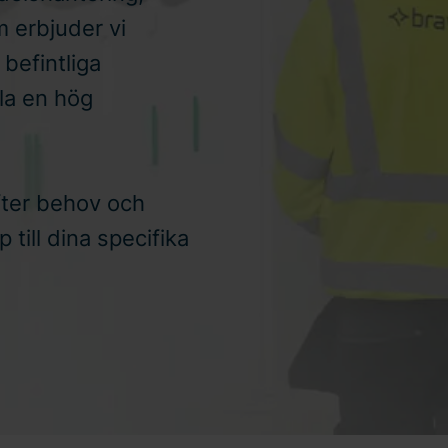
m erbjuder vi
 befintliga
lla en hög
fter behov och
 till dina specifika