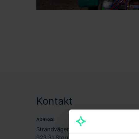
Kontakt
ADRESS
Strandvägen 15B
923 31 Storuman