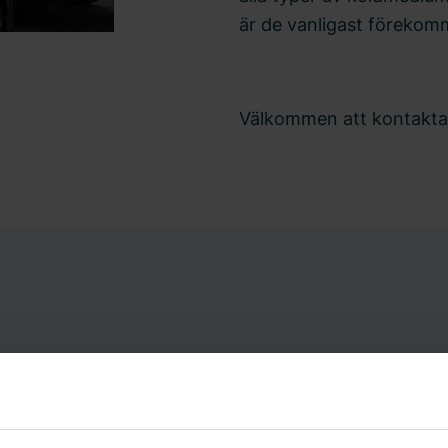
är de vanligast förekom
Välkommen att kontakta 
TELEFON
E-
090-14 10 30
co