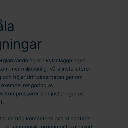
åla
gningar
rgianvändning blir kylanläggningen
utom mer miljövänlig. Våra installatörer
g och höjer driftsäkerheten genom
ll exempel rengöring av
av kompressorer och justeringar av
t.
tter en hög kompetens och vi hanterar
m, där ammoniak, propan och koldioxid