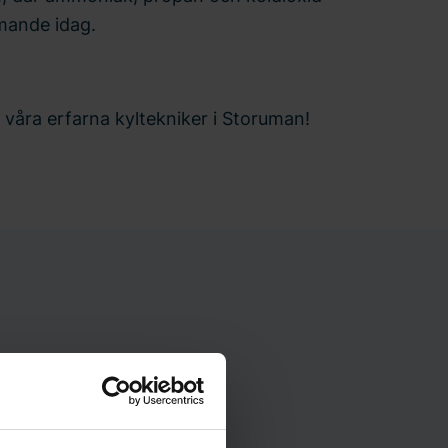
mande idag.
våra erfarna kyltekniker i Storuman!
POST
oling.norr@bravida.se