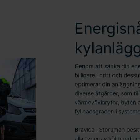
Energisn
kylanläg
Genom att sänka din ene
billigare i drift och dess
optimerar din anläggnin
diverse åtgärder, som ti
värmeväxlarytor, byten 
fyllnadsgraden i systeme
Bravida i Storuman besi
alla typer av köldmediu