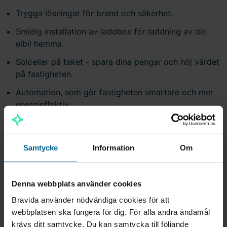
Trygga lösningar för brand och säkerhet.
Smidig installation av laddbox för laddning av din
elbil hemma.
Solceller på taket - spara dina pengar och höj värdet
på fastigheten.
Automation, som gör fastigheten smartare och mer
energieffektiv.
Samtycke
Information
Om
Denna webbplats använder cookies
Bravida använder nödvändiga cookies för att
webbplatsen ska fungera för dig. För alla andra ändamål
krävs ditt samtycke. Du kan samtycka till följande