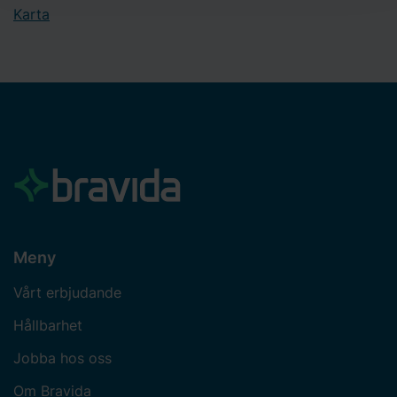
cookies och läs mer i vår
integritetspolicy
om hur vi
Karta
behandlar personuppgifter och hur du kan kontakta oss.
Ange ditt samtyckes-ID och datum för när du kontaktade
oss gällande ditt samtycke.
Meny
Vårt erbjudande
Hållbarhet
Jobba hos oss
Om Bravida