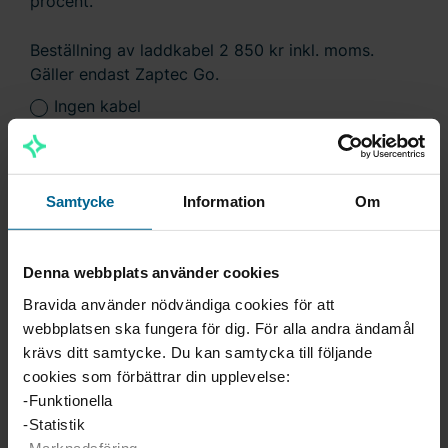
procent.
Beställning av laddkabel 2 850 kr inkl. moms.
Gäller endast Zaptec Go.
Ingen kabel
Laddkabel (7,5 m) 3 Fas 32A. Typ 2 till Typ 2.
Samtycke
Information
Om
Uppsäkring i samband med installation 1250 kr
Ja
Denna webbplats använder cookies
Nej
Bravida använder nödvändiga cookies för att
webbplatsen ska fungera för dig. För alla andra ändamål
Installation av lastbalansering Enegic 6600 kr inkl.
krävs ditt samtycke. Du kan samtycka till följande
moms i samband med elbilsladdarinstallation
cookies som förbättrar din upplevelse:
(3399 kr inkl. moms efter godkänt grönt avdrag).
-Funktionella
Vid beställning av endast lastbalansering Enegic
-Statistik
(ej i samband med elbilsladdarinstallation) 7990 kr
-Marknadsföring