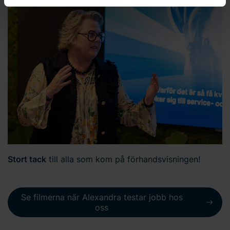
på ”Cookie-inställningar ” i sidfoten längst ned på
hemsidan. Bravida Holding AB är
personuppgiftsansvarig för cookies och behandlingen av
dina personuppgifter. Läs mer
här
om användningen av
cookies och läs mer i vår
integritetspolicy
om hur vi
behandlar personuppgifter och hur du kan kontakta oss.
Ange ditt samtyckes-ID och datum för när du kontaktade
oss gällande ditt samtycke.
Stort tack
till alla som kom på förhandsvisningen!
Se filmerna när Alexandra testar jobb hos
oss