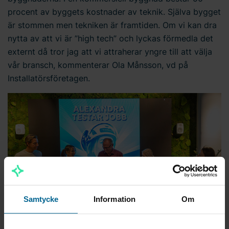
procent av byggets kostnader av teknik. Själva bygget
är stommen men tekniken är framtiden. Om vi kan dra
nytta av att vi är ”high tech” och lyckas förmedla det
externt då tror jag att vi attraherar yngre till att välja
vår bransch, kommenterar Ola Månsson, vd på
Installatörsföretagen.
Samtycke
Information
Om