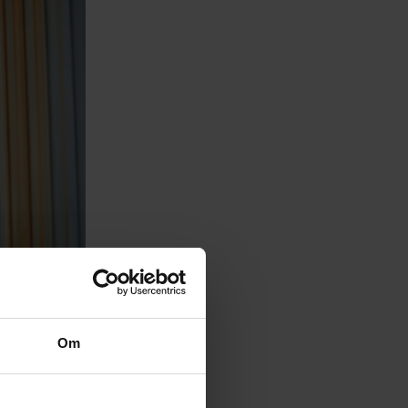
Om
änster inom