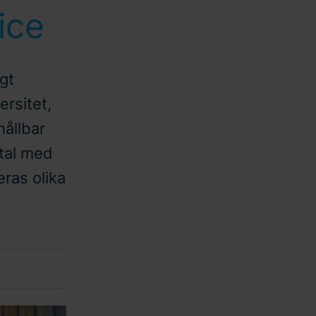
ice
gt
rsitet,
hållbar
vtal med
eras olika