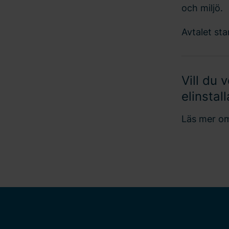
och miljö.
Avtalet st
Vill du 
elinstal
Läs mer 