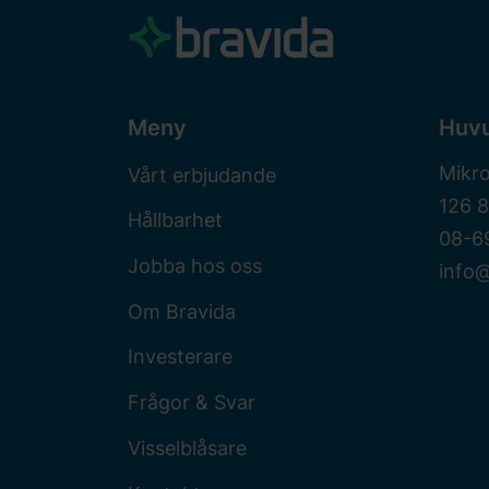
Meny
Huv
Mikr
Vårt erbjudande
126 
Hållbarhet
08-6
Jobba hos oss
info@
Om Bravida
Investerare
Frågor & Svar
Visselblåsare