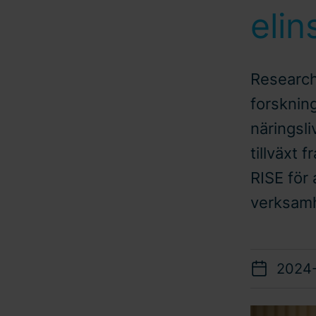
elin
Research 
forsknin
näringsli
tillväxt 
RISE för 
verksamh
2024-