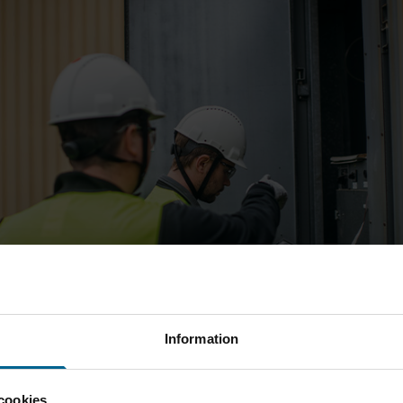
Information
ar Bravida haft ramavtal med RISE där de levererat tj
cookies