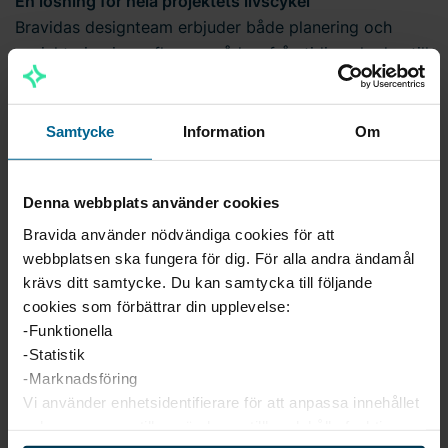
En lösning för hela projektets livscykel
Bravidas designteam erbjuder både planering och
projektering inom flera områden, från tidiga skeden till
detaljerad produktionsdokumentation. Genom teamets
nära samarbete med Bravidas produktions- och
installationsteam får våra kunder en lösning som inte
Samtycke
Information
Om
bara är anpassad till projektets krav, utan också är
optimerad för att hålla hög kvalitet från start till slut.
Denna webbplats använder cookies
Bravida använder nödvändiga cookies för att
webbplatsen ska fungera för dig. För alla andra ändamål
krävs ditt samtycke. Du kan samtycka till följande
cookies som förbättrar din upplevelse:
-Funktionella
-Statistik
-Marknadsföring
Vi använder enhetsidentifierare för att anpassa innehållet
och annonserna till användarna, tillhandahålla funktioner