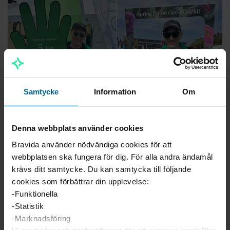
Samtycke
Information
Om
Denna webbplats använder cookies
Bravida använder nödvändiga cookies för att
Alla avdelningar i Region Malmö på Bravida deltog
och
webbplatsen ska fungera för dig. För alla andra ändamål
tack vare vår gemensamma insats blev detta inte bara
krävs ditt samtycke. Du kan samtycka till följande
en stor succé för oss på Bravida men även för IM.
cookies som förbättrar din upplevelse:
-Funktionella
Under dagen fick Bravida tillfälle att bli intervjuade om
-Statistik
GreenHub och under prisutdelningen gavs det fina
-Marknadsföring
kommentarer om konceptet GreenHub.