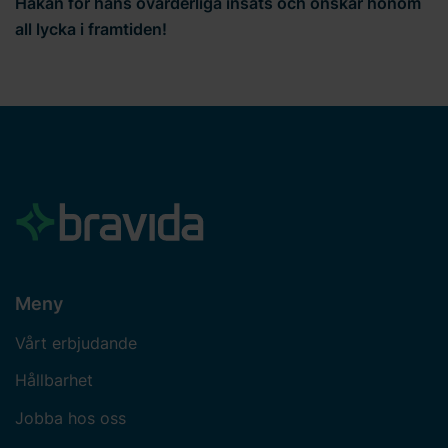
Håkan för hans ovärderliga insats och önskar honom
all lycka i framtiden!
Meny
Vårt erbjudande
Hållbarhet
Jobba hos oss