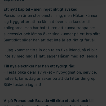
cookies och läs mer i vår
integritetspolicy
om hur vi
behandlar personuppgifter och hur du kan kontakta oss.
Ett nytt kapitel – men inget riktigt avsked
Ange ditt samtyckes-ID och datum för när du kontaktade
Pensionen är en stor omställning, men Håkan känner
oss gällande ditt samtycke.
sig trygg efter att ha lämnat över sina kunder till
kollegorna. Han har haft turen att kunna trappa ner
successivt och lämna över sina kunder på ett bra sätt.
Samtidigt säger han att det inte är ett riktigt farväl.
– Jag kommer titta in och ta en fika ibland, så ni blir
inte av med mig så lätt, säger Håkan med ett leende.
Till nya elektriker har han ett tydligt råd:
– Testa olika delar av yrket – nybyggnation, service,
nätverk, larm. Jag är säker på att du hittar din grej.
Själv testade jag allt!
Vi på Prenad och Bravida vill rikta ett stort tack till