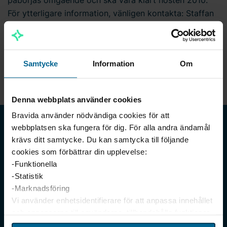
påbörjas omgående och ska vara klart hösten 2010.
För ytterligare information, vänligen kontakta: Staffan
Påhlsson, divisionschef Bravida Telefon: 0730-46 10 18
Hans Greve, avdelningschef ventilation, Bravida
Telefon: 042-167667 Jerker Remison, avdelningschef
Samtycke
Information
Om
vs, Bravida Telefon: 042-167664
Denna webbplats använder cookies
Bravida använder nödvändiga cookies för att
webbplatsen ska fungera för dig. För alla andra ändamål
krävs ditt samtycke. Du kan samtycka till följande
cookies som förbättrar din upplevelse:
-Funktionella
-Statistik
-Marknadsföring
Vi använder enhetsidentifierare för att anpassa innehållet
Meny
och annonserna till användarna, tillhandahålla funktioner
Vårt erbjudande
för sociala medier och analysera vår trafik. Vi