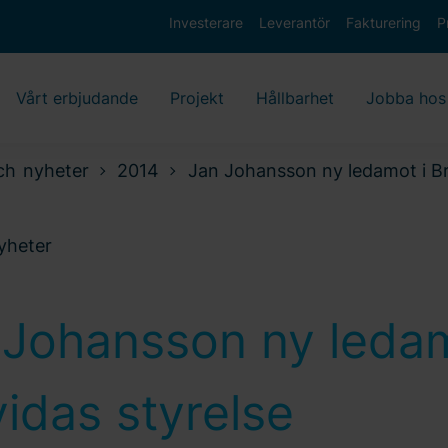
Investerare
Leverantör
Fakturering
P
Vårt erbjudande
Projekt
Hållbarhet
Jobba hos
ch nyheter
2014
Jan Johansson ny ledamot i Br
nyheter
 Johansson ny ledam
idas styrelse