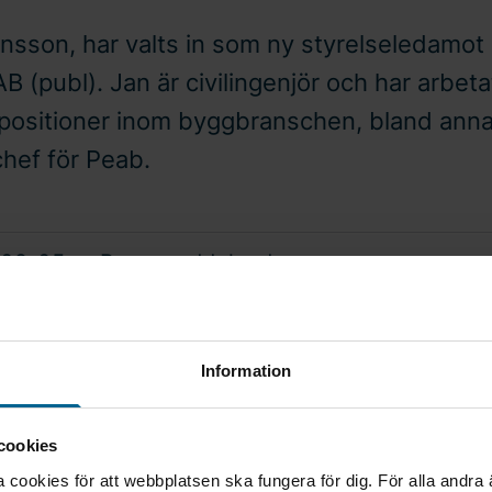
nsson, har valts in som ny styrelseledamot 
B (publ). Jan är civilingenjör och har arbet
ka positioner inom byggbranschen, bland ann
hef för Peab.
-02-05
Pressmeddelande
da att kunna få ta del av Jans stora kunnande inom brans
lsson, vd och koncernchef för Bravida.
Information
er är även Michael Siefke och Michel Plantevin från Bai
cookies
tagarledamöterna Jan-Erik Arvidsson, Anders Mårtensso
cookies för att webbplatsen ska fungera för dig. För alla andra
ch Peter Sjöquist.