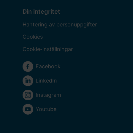
Din integritet
Hantering av personuppgifter
Cookies
Cookie-inställningar
Sociala medier
Facebook
LinkedIn
Instagram
Youtube