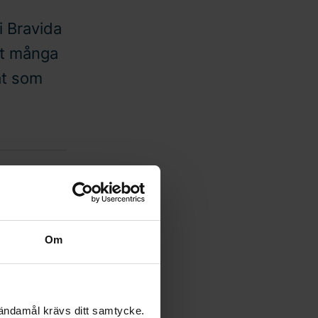
i Bravida
at många
at som
chen, säger
Om
n Capital
n, Kai-Otto
 ändamål krävs ditt samtycke.