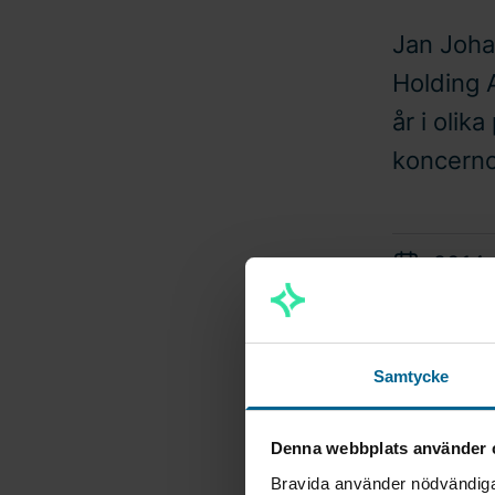
Jan Joha
Holding A
år i oli
koncernc
2014
- Vi är gla
Staffan Påh
Samtycke
Nya ledamöt
Denna webbplats använder 
samt arbets
Bravida använder nödvändiga 
Helmersen o