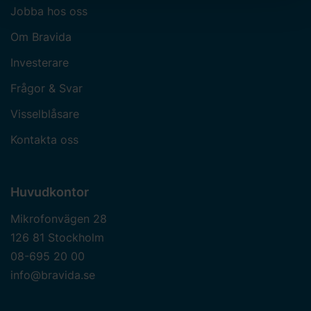
dina personuppgifter. Läs mer
här
om användningen av
Jobba hos oss
cookies och läs mer i vår
integritetspolicy
om hur vi
Om Bravida
behandlar personuppgifter och hur du kan kontakta oss.
Ange ditt samtyckes-ID och datum för när du kontaktade
Investerare
oss gällande ditt samtycke.
Frågor & Svar
Visselblåsare
Kontakta oss
Huvudkontor
Mikrofonvägen 28
126 81 Stockholm
08-695 20 00
info@bravida.se