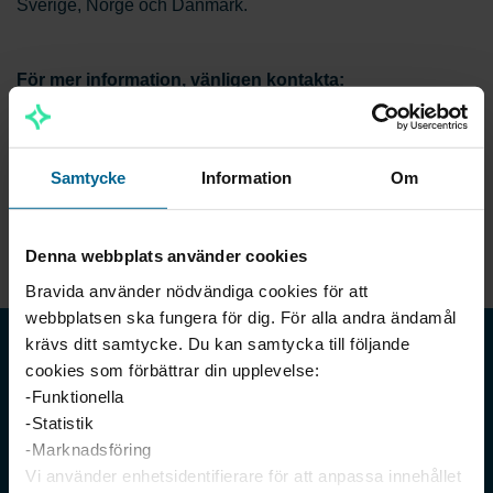
Sverige, Norge och Danmark.
För mer information, vänligen kontakta:
Mattias Johansson, vd och koncernchef Bravida, tfn: +46 8
695 20 00
Staffan Påhlsson, vice vd Bravida, tfn: +46 8 695 20 00
Samtycke
Information
Om
Marcus Karsten, vd divisionschef Bravida Finland, tfn:
+358 400 792 327
Denna webbplats använder cookies
Bravida använder nödvändiga cookies för att
webbplatsen ska fungera för dig. För alla andra ändamål
krävs ditt samtycke. Du kan samtycka till följande
cookies som förbättrar din upplevelse:
-Funktionella
-Statistik
-Marknadsföring
Vi använder enhetsidentifierare för att anpassa innehållet