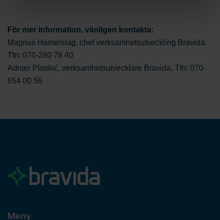
hemsidan. Bravida Holding AB är
personuppgiftsansvarig för cookies och behandlingen av
dina personuppgifter. Läs mer
här
om användningen av
För mer information, vänligen kontakta:
cookies och läs mer i vår
integritetspolicy
om hur vi
Magnus Hamerslag, chef verksamhetsutveckling Bravida.
behandlar personuppgifter och hur du kan kontakta oss.
Tfn: 070-280 78 40
Ange ditt samtyckes-ID och datum för när du kontaktade
Adnan Ploskić, verksamhetsutvecklare Bravida. Tfn: 070-
oss gällande ditt samtycke.
654 00 56
Meny