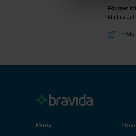
oss. Ange ditt samtyckes-ID
För mer in
Mattias Joh
Ladda 
Meny
Huv