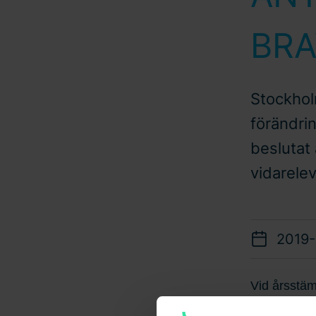
BRA
Stockhol
förändring
beslutat 
vidarelev
2019
Vid årsstäm
incitaments