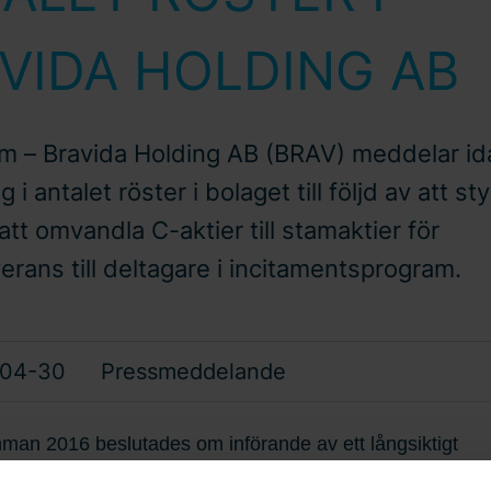
VIDA HOLDING AB
m – Bravida Holding AB (BRAV) meddelar id
 i antalet röster i bolaget till följd av att st
att omvandla C-aktier till stamaktier för
erans till deltagare i incitamentsprogram.
-04-30
Pressmeddelande
man 2016 beslutades om införande av ett långsiktigt
program för ledande befattningshavare och andra nycke