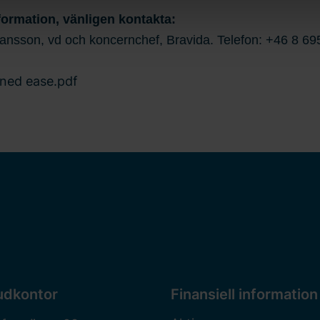
 och datum för när du kontaktade oss gällande ditt samtycke.
formation, vänligen kontakta:
ansson, vd och koncernchef, Bravida. Telefon: +46 8 69
ned ease.pdf
udkontor
Finansiell information