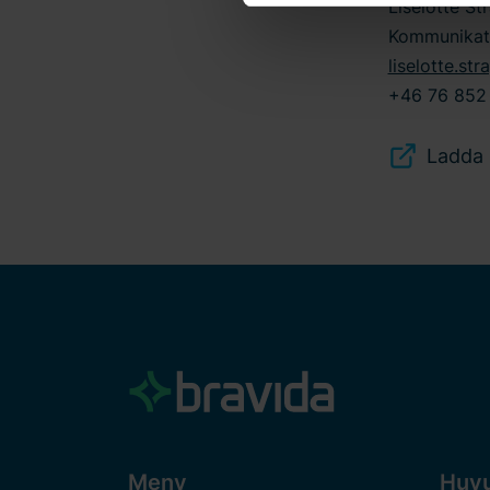
Liselotte St
användningen av cookies och
oss. Ange ditt samtyckes-ID
Kommunikat
liselotte.st
+46 76 852 
Ladda 
Meny
Huv