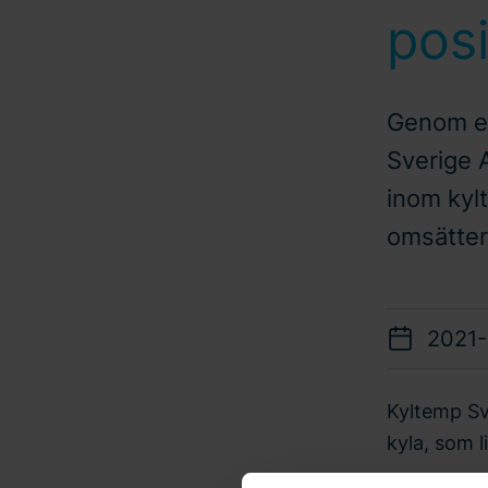
posi
Genom en
Sverige 
inom kylt
omsätter 
2021-
Kyltemp Sv
kyla, som 