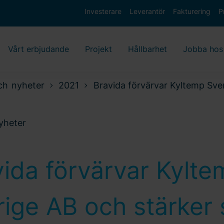
Investerare
Leverantör
Fakturering
P
Vårt erbjudande
Projekt
Hållbarhet
Jobba hos
ch nyheter
2021
Bravida förvärvar Kyltemp Sver
nyheter
vida förvärvar Kylte
ige AB och stärker 