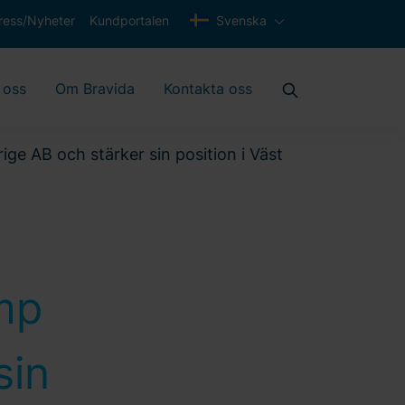
ress/Nyheter
Kundportalen
Svenska
 oss
Om Bravida
Kontakta oss
ige AB och stärker sin position i Väst
mp
sin