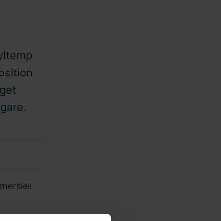
Kyltemp
osition
aget
ägare.
mersiell