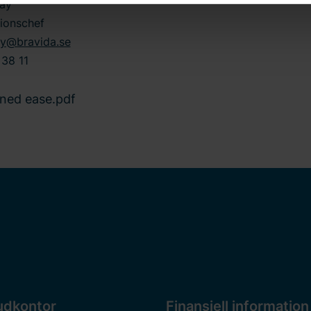
ray
 läs mer i vår
integritetspolicy
om hur vi behandlar personuppgi
 och datum för när du kontaktade oss gällande ditt samtycke.
ionschef
ray@bravida.se
38 11
ned ease.pdf
udkontor
Finansiell information