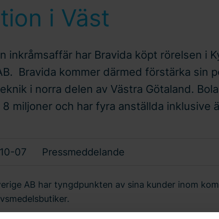
tion i Väst
 inkråmsaffär har Bravida köpt rörelsen i 
AB. Bravida kommer därmed förstärka sin p
eknik i norra delen av Västra Götaland. Bol
8 miljoner och har fyra anställda inklusive 
10-07
Pressmeddelande
erige AB har tyngdpunkten av sina kunder inom kom
livsmedelsbutiker.