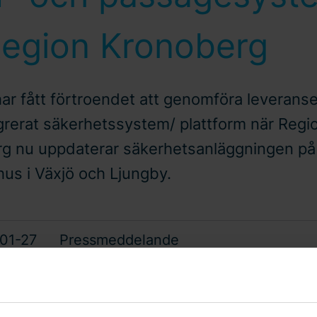
 Region Kronoberg
ar fått förtroendet att genomföra leveranse
egrerat säkerhetssystem/ plattform när Regi
g nu uppdaterar säkerhetsanläggningen på 
hus i Växjö och Ljungby.
01-27
Pressmeddelande
erans innebär en helhetslösning för passage, inbrott och kamera
 kommer det vara möjligt att använda säkerhetssystemet på fler