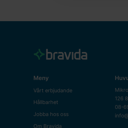
Meny
Huv
Mikr
Vårt erbjudande
126 
Hållbarhet
08-6
Jobba hos oss
info@
Om Bravida