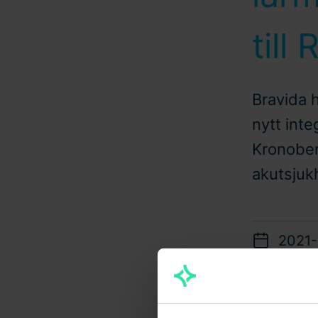
till
Bravida h
nytt int
Kronober
akutsjuk
2021-
Bravidas lev
sjukhuset så