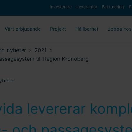
Investerare
Leverantör
Fakturering
P
Vårt erbjudande
Projekt
Hållbarhet
Jobba hos
ch nyheter
2021
passagesystem till Region Kronoberg
nyheter
ida levererar kompl
m- och passagesyst