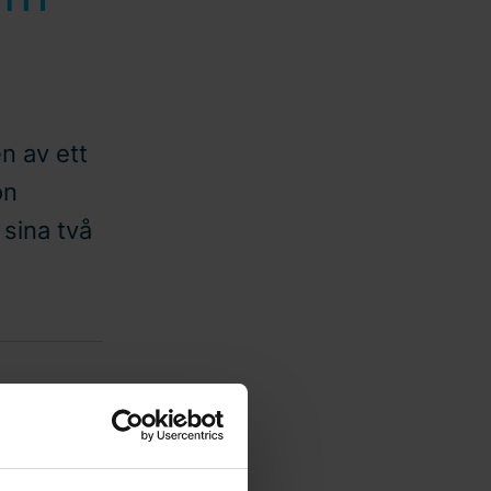
n av ett
on
sina två
. Utöver