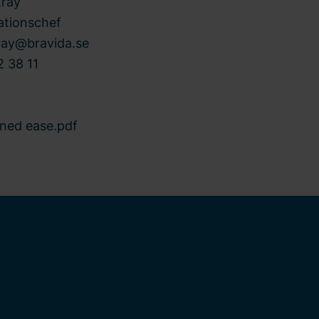
tray
tionschef
tray@bravida.se
 38 11
ned ease.pdf