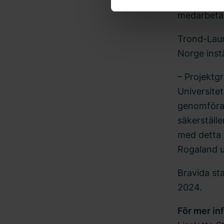
av denna st
användningen av cookies och
medarbetare,
oss. Ange ditt samtyckes-ID
Trond-Laur
Norge ins
– Projektg
Universitet
genomföra 
säkerställe
med detta 
Rogaland u
Bravida sta
2024.
För mer in