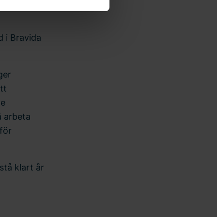
er duktiga
fter och hur du kan kontakta
 i Bravida
ger
tt
de
å arbeta
för
tå klart år