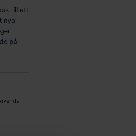
s till ett
t nya
nger
rde på
töver de