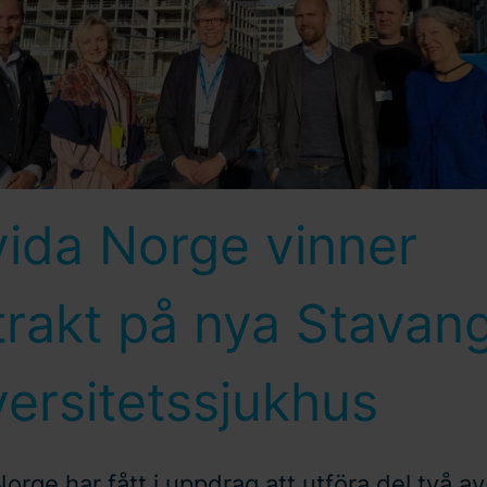
vida Norge vinner
trakt på nya Stavan
ersitetssjukhus
orge har fått i uppdrag att utföra del två av