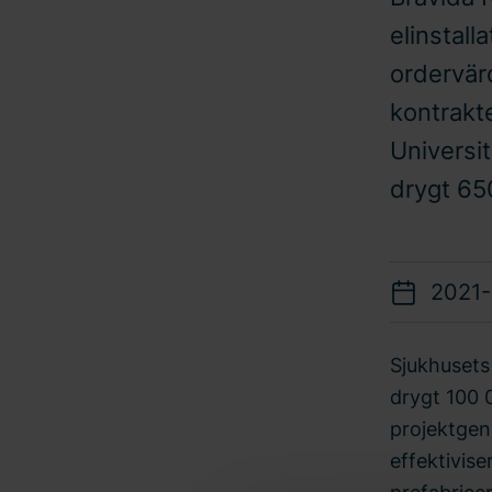
elinstall
ordervär
kontrakte
Universi
drygt 65
2021-
Sjukhusets
drygt 100 
projektgeno
effektivise