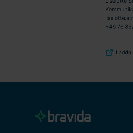
Liselotte S
Kommunika
liselotte.s
+46 76 852
Ladda 