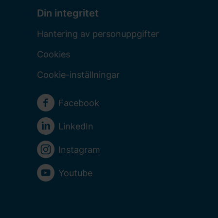
Din integritet
Hantering av personuppgifter
Cookies
Cookie-inställningar
Sociala medier
Facebook
LinkedIn
Instagram
Youtube