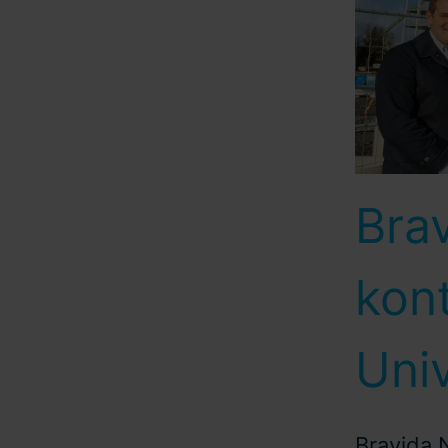
Bra
kon
Univ
Bravida N