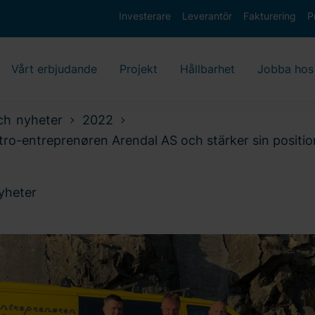
Investerare
Leverantör
Fakturering
P
Vårt erbjudande
Projekt
Hållbarhet
Jobba hos
ch nyheter
2022
tro-entreprenøren Arendal AS och stärker sin positio
nyheter