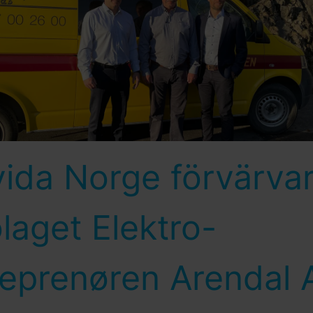
vida Norge förvärva
laget Elektro-
reprenøren Arendal 