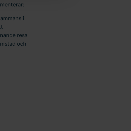
mmenterar:
lsammans i
tt
nnande resa
rimstad och