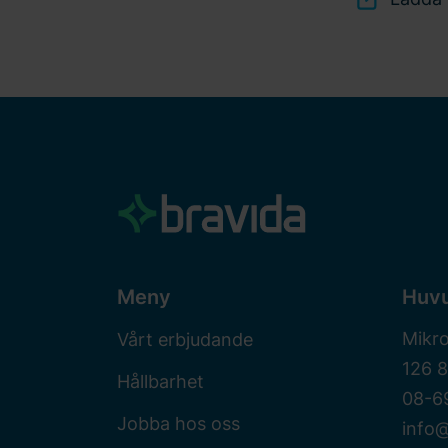
Meny
Huv
Mikr
Vårt erbjudande
126 
Hållbarhet
08-6
Jobba hos oss
info@