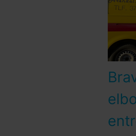
Bra
elbo
ent