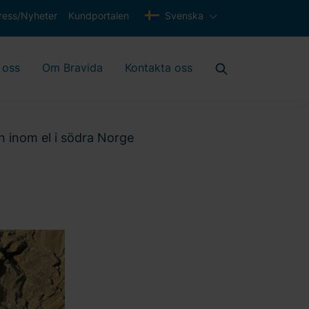
ress/Nyheter
Kundportalen
Svenska
 oss
Om Bravida
Kontakta oss
n inom el i södra Norge