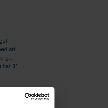
get
ed att
Norge.
h har 31