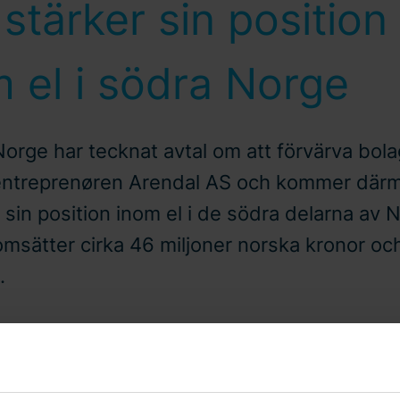
stärker sin position
 el i södra Norge
Norge har tecknat avtal om att förvärva bola
entreprenøren Arendal AS och kommer därm
 sin position inom el i de södra delarna av 
omsätter cirka 46 miljoner norska kronor oc
.
-05-02
Pressmeddelande