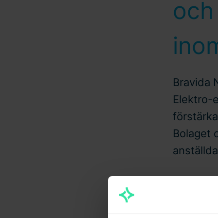
och 
inom
Bravida 
Elektro-
förstärka
Bolaget 
anställda
2022