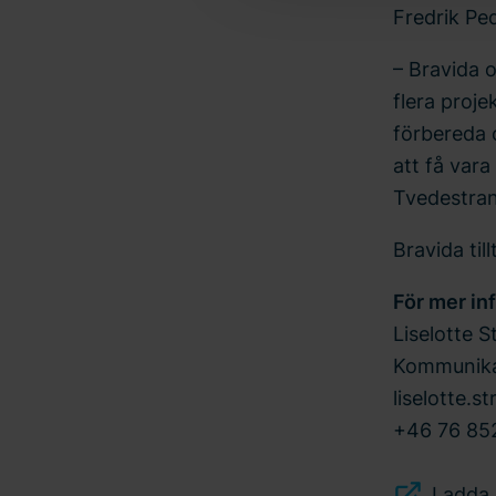
Fredrik Pe
– Bravida 
flera proje
förbereda 
att få var
Tvedestran
Bravida ti
För mer in
Liselotte S
Kommunika
liselotte.s
+46 76 852
Ladda 