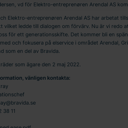
dersen, vd för Elektro-entreprenøren Arendal AS ko
och Elektro-entreprenøren Arendal AS har arbetat til
kt vilket ledde till dialogen om förvärv. Nu är vi redo a
oss för ett generationsskifte. Det kommer bli en spä
a med och fokusera på elservice i området Arendal, G
d som en del av Bravida.
llträder som ägare den 2 maj 2022.
formation, vänligen kontakta:
tray
tionschef
tray@bravida.se
 38 11
ned ease.pdf