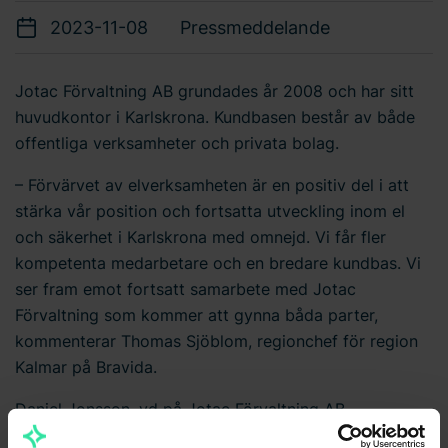
2023-11-08
Pressmeddelande
Jotac Förvaltning AB grundades år 2008 och har sitt
huvudkontor i Karlskrona. Kundbasen består av både
offentliga verksamheter och privata bolag.
– Förvärvet av elverksamheten är en positiv del i att
stärka vår position och fortsatta utveckling inom el
och säkerhet i Karlskrona med omnejd. Vi får fler
kompetenta medarbetare och en bredare kundbas. Vi
ser fram emot fortsatt samarbete med Jotac
Förvaltning som kommer att gynna båda parter,
kommenterar Thomas Sjöblom, regionchef för region
Kalmar på Bravida.
Daniel Jonsson, vd på Jotac Förvaltning AB,
kommenterar: