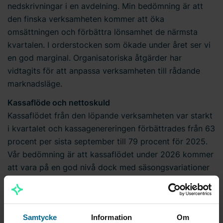
nedskrivningar i en avdelning. Min bedömning är att
den finska verksamheten kommer att öka
omsättningen och förbättra lönsamhet de närmsta
kvartalen. I orderstocken som ökade under året ser vi
en god marginal. Organisatoriska åtgärder har
vidtagits för att anpassa verksamheten till rådande
marknadsläge.
Kassaflöde och nettoskuld
Kassaflödet från den löpande verksamheten var starkt
i kvartalet och kassagenereringen förbättrades från 63
procent per sista september till 79 procent för 2025.
Vår bedömning är att kassaflödet under 2026 kommer
att vara på en god nivå dock med säsongsvariationer
under året. Genom det starka kassaflödet i kvartalet
minskade nettoskulden till 1,1X EBITDA.
Förvärv
Samtycke
Information
Om