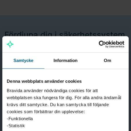
Fördjupa dig i säkerhetssystem
Vill du veta mer om specifika säkerhetssystem? Läs
vidare i våra fördjupande artiklar för att få en djupare
Samtycke
Information
Om
förståelse för hur de fungerar och hur de kan anpassas
till olika behov.
Denna webbplats använder cookies
Bravida använder nödvändiga cookies för att
Bravidas integrerade säkerhetssystem
webbplatsen ska fungera för dig. För alla andra ändamål
Bravidas säkerhetslösningar
krävs ditt samtycke. Du kan samtycka till följande
cookies som förbättrar din upplevelse:
-Funktionella
Säkerheten i en fastighet ska bara fungera. På Bravida
-Statistik
har vi en lång erfarenhet av att jobba med