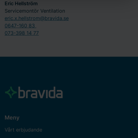
Eric Hellström
dina personuppgifter. Läs mer
här
om användningen av
Servicemontör Ventilation
cookies och läs mer i vår
integritetspolicy
om hur vi
eric.x.hellstrom@bravida.se
behandlar personuppgifter och hur du kan kontakta oss.
0647-160 83
Ange ditt samtyckes-ID och datum för när du kontaktade
073-398 14 77
oss gällande ditt samtycke.
Meny
Vårt erbjudande