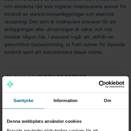
och allmänna råd som reglerar innehavarens ansvar för
kontroll av starkströmsanläggningar och elektrisk
utrustning. Den som är innehavare ansvarar för att
anläggningen eller utrustningen är säker och inte
innebär någon risk. I ansvaret ingår att, utifrån en
genomförd riskbedömning, ta fram rutiner för löpande
kontroll samt att dokumentera dessa rutiner.
Vad innebär ELSÄK-FS 2022:3?
Vem är ansvarig?
Samtycke
Information
Om
Vad säger lagen?
Denna webbplats använder cookies
Bravida använder nödvändiga cookies för att