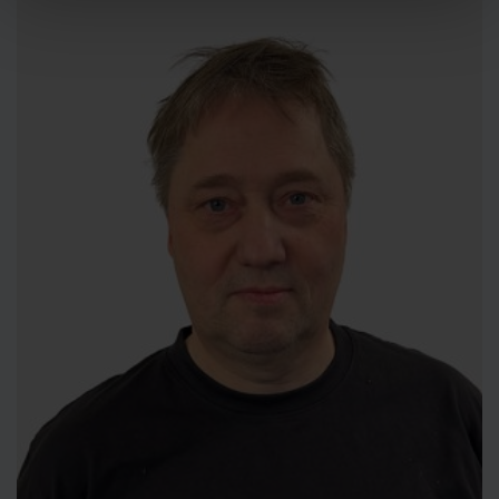
personuppgiftsansvarig för cookies och behandlingen av
dina personuppgifter. Läs mer
här
om användningen av
cookies och läs mer i vår
integritetspolicy
om hur vi
behandlar personuppgifter och hur du kan kontakta oss.
Ange ditt samtyckes-ID och datum för när du kontaktade
oss gällande ditt samtycke.