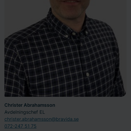
Christer Abrahamsson
Avdelningschef EL
christer.abrahamsson@bravida.se
072-247 51 75