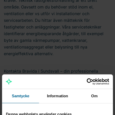
kräver. Teknisk fastighetsförvaltning är ett brett
område. Oavsett om du behöver stöd inom el,
ventilation eller vs utför vi installationer och
servicearbeten. Du hittar även mätteknik för
fastigheter och anläggningar. Våra servicetekniker
identifierar energibesparande åtgärder, till exempel
byte av gamla värmepumpar, vattenkranar,
ventilationsaggregat eller belysning till nya
energieffektiva alternativ.
Kontakta Bravida i Sundsvall – din professionella
teknikpartner!
Samtycke
Information
Om
Denna webbplats använder cookies