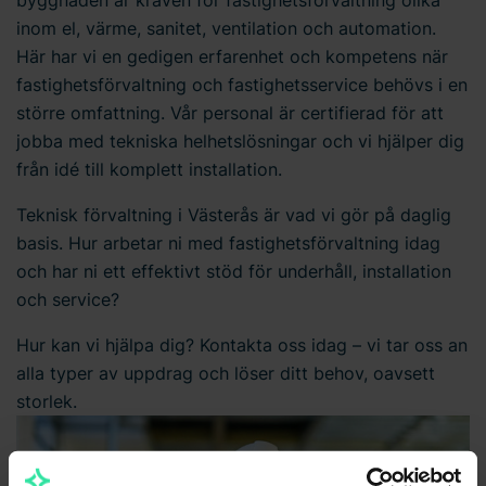
byggnaden är kraven för fastighetsförvaltning olika
inom el, värme, sanitet, ventilation och automation.
Här har vi en gedigen erfarenhet och kompetens när
fastighetsförvaltning och fastighetsservice behövs i en
större omfattning. Vår personal är certifierad för att
jobba med tekniska helhetslösningar och vi hjälper dig
från idé till komplett installation.
Teknisk förvaltning i Västerås är vad vi gör på daglig
basis. Hur arbetar ni med fastighetsförvaltning idag
och har ni ett effektivt stöd för underhåll, installation
och service?
Hur kan vi hjälpa dig? Kontakta oss idag – vi tar oss an
alla typer av uppdrag och löser ditt behov, oavsett
storlek.