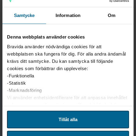
Samtycke
Information
Om
Denna webbplats använder cookies
Bravida använder nödvändiga cookies för att
webbplatsen ska fungera för dig. För alla andra ändamål
krävs ditt samtycke. Du kan samtycka till följande
cookies som förbättrar din upplevelse:
-Funktionella
-Statistik
-Marknadsföring
Kontaktuppgifter
Vi använder enhetsidentifierare för att anpassa innehållet
och annonserna till användarna, tillhandahålla funktioner
för sociala medier och analysera vår trafik. Vi
vidarebefordrar även sådana identifierare och annan
Tillåt alla
ADRESS
information från din enhet till de sociala medier och
Stensborgsgatan 4
annons- och analysföretag som vi samarbetar med.