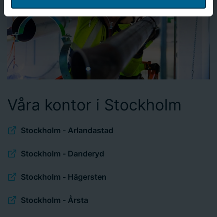
eller återkalla ditt samtycke när du vill genom att klicka
på ”Cookie-inställningar ” i sidfoten längst ned på
hemsidan. Bravida Holding AB är
personuppgiftsansvarig för cookies och behandlingen av
dina personuppgifter. Läs mer
här
om användningen av
cookies och läs mer i vår
integritetspolicy
om hur vi
behandlar personuppgifter och hur du kan kontakta oss.
Ange ditt samtyckes-ID och datum för när du kontaktade
oss gällande ditt samtycke.
Våra kontor i Stockholm
Stockholm - Arlandastad
Stockholm - Danderyd
Stockholm - Hägersten
Stockholm - Årsta