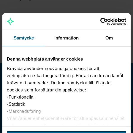
Visa 5
Samtycke
Information
Om
Denna webbplats använder cookies
Bravida använder nödvändiga cookies för att
webbplatsen ska fungera för dig. För alla andra ändamål
krävs ditt samtycke. Du kan samtycka till följande
cookies som förbättrar din upplevelse:
-Funktionella
-Statistik
-Marknadsföring
Vi använder enhetsidentifierare för att anpassa innehållet
Meny
och annonserna till användarna, tillhandahålla funktioner
för sociala medier och analysera vår trafik. Vi