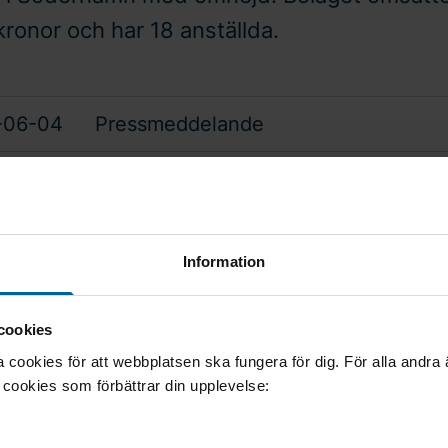
kronor och har 18 anställda.
-06-04
Pressmeddelande
ation-Automatik i Söderhamn AB (Elia) grundades 200
 elservice för både entreprenader och industri. Bolag
r i Söderhamn och kundbasen består av privata före
Information
 verksamheter, industribolag samt privatpersoner i sö
d.
cookies
cookies för att webbplatsen ska fungera för dig. För alla andra
 mycket bra att välkomna in Elia till Bravida. Vi har
e cookies som förbättrar din upplevelse:
 värderingar och vi kompletterar varandra geografi
. Elia är ett välskött bolag med gott rykte bland båd