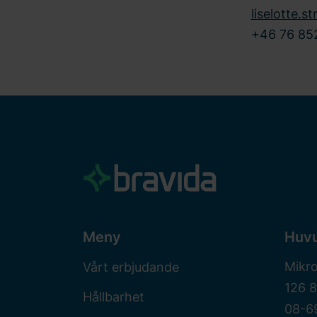
liselotte.s
+46 76 852
Meny
Huv
Mikr
Vårt erbjudande
126 
Hållbarhet
08-6