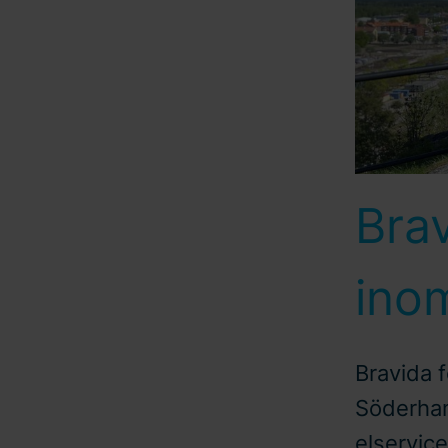
Brav
ino
Bravida f
Söderham
elservic