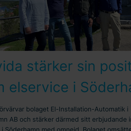
ida stärker sin posi
m elservice i Söder
örvärvar bolaget El-Installation-Automatik i
n AB och stärker därmed sitt erbjudande 
e i Söderhamn med omnejd. Bolaget omsätt