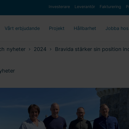
Investerare
Leverantör
Fakturering
P
Vårt erbjudande
Projekt
Hållbarhet
Jobba hos
ch nyheter
2024
Bravida stärker sin position i
nyheter