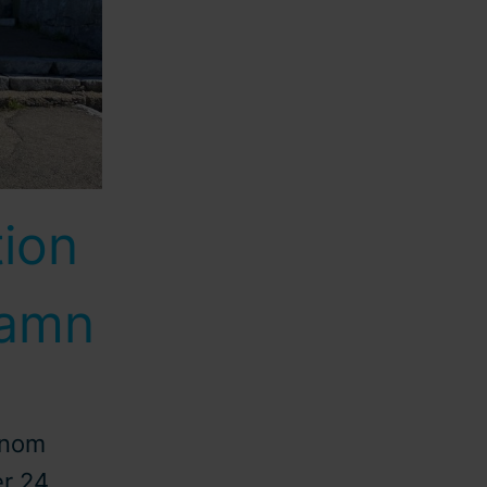
tion
hamn
inom
er 24