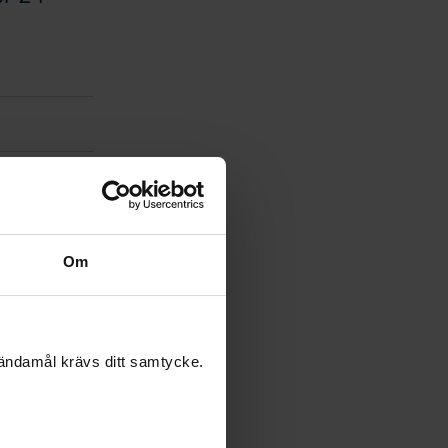
6 och
et har sitt
tag,
Om
dra
 ändamål krävs ditt samtycke.
skt i
e personal,