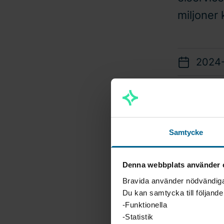
miljoner 
2024
El-Install
verkar inom
huvudkonto
Samtycke
offentliga
Hälsinglan
Denna webbplats använder 
Bravida använder nödvändiga 
– Det känns
Du kan samtycka till följand
gemensamma
-Funktionella
Hälsingland
-Statistik