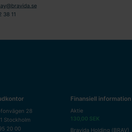
tray@bravida.se
 38 11
udkontor
Finansiell information
Aktie
ofonvägen 28
130,00 SEK
81 Stockholm
95 20 00
Bravida Holding (BRAV)