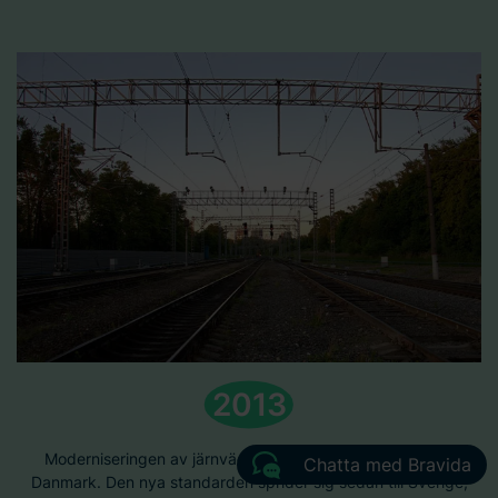
2013
Moderniseringen av järnvägsnätets signalsystem börjar i
Chatta med Bravida
Danmark. Den nya standarden sprider sig sedan till Sverige,