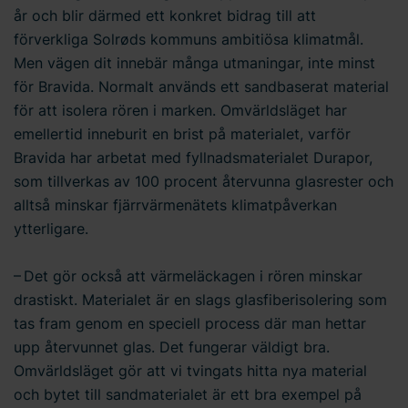
år och blir därmed ett konkret bidrag till att
förverkliga Solrøds kommuns ambitiösa klimatmål.
Men vägen dit innebär många utmaningar, inte minst
för Bravida. Normalt används ett sandbaserat material
för att isolera rören i marken. Omvärldsläget har
emellertid inneburit en brist på materialet, varför
Bravida har arbetat med fyllnadsmaterialet Durapor,
som tillverkas av 100 procent återvunna glasrester och
alltså minskar fjärrvärmenätets klimatpåverkan
ytterligare.
– Det gör också att värmeläckagen i rören minskar
drastiskt. Materialet är en slags glasfiberisolering som
tas fram genom en speciell process där man hettar
upp återvunnet glas. Det fungerar väldigt bra.
Omvärldsläget gör att vi tvingats hitta nya material
och bytet till sandmaterialet är ett bra exempel på