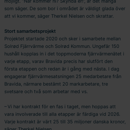
möjligt. ”När kommer ni? Skynda er!”, är det många
som säger. De som bor i området är väldigt glada över
att vi kommer, säger Therkel Nielsen och skrattar.
Stort samarbetsprojekt
Projektet startade 2020 och sker i samarbete mellan
Solrød Fjärrvärme och Solrød Kommun. Ungefär 150
hushåll kopplas in i det toppmoderna fjärrvärmenätet i
varje etapp, varav Bravida precis har slutfört den
första etappen och redan är i gång med nästa. I dag
engagerar fjärrvärmesatsningen 25 medarbetare från
Bravida, närmare bestämt 20 markarbetare, tre
svetsare och två som arbetar med vs.
– Vi har kontrakt för en fas i taget, men hoppas att
vara involverade till alla etapper är färdiga vid 2026.
Varje kontrakt är värt 25 till 35 miljoner danska kronor,
säger Therkel Nielsen.