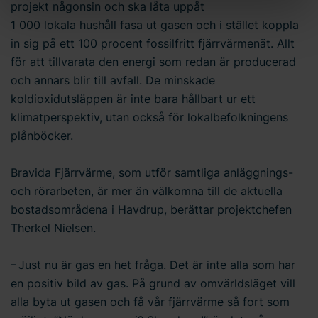
projekt någonsin och ska låta uppåt
personuppgiftsansvarig för cookies och behandlingen av
1 000 lokala hushåll fasa ut gasen och i stället koppla
dina personuppgifter. Läs mer
här
om användningen av
in sig på ett 100 procent fossilfritt fjärrvärmenät. Allt
cookies och läs mer i vår
integritetspolicy
om hur vi
för att tillvarata den energi som redan är producerad
behandlar personuppgifter och hur du kan kontakta oss.
och annars blir till avfall. De minskade
Ange ditt samtyckes-ID och datum för när du kontaktade
koldioxidutsläppen är inte bara hållbart ur ett
oss gällande ditt samtycke.
klimatperspektiv, utan också för lokalbefolkningens
plånböcker.
Bravida Fjärrvärme, som utför samtliga anläggnings-
och rörarbeten, är mer än välkomna till de aktuella
bostadsområdena i Havdrup, berättar projektchefen
Therkel Nielsen.
– Just nu är gas en het fråga. Det är inte alla som har
en positiv bild av gas. På grund av omvärldsläget vill
alla byta ut gasen och få vår fjärrvärme så fort som